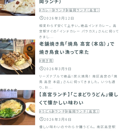
岡ランチ）
#カレー
#ランチ
#福岡ランチ（高宮）
2026年3月12日
相変わらず安くて上手い。絶品インドカレー。 高
宮駅すぐの「インドカレー パラカス」さんに伺って
きまし...
南区のお店
老舗焼き鳥「焼鳥 高宮（本店）」で
焼き鳥食い漁って来た
#焼き鳥
2026年3月9日
リーズナブルで絶品！炭火焼鳥！ 南区高宮の「焼
鳥 高宮 本店」さんに伺ってきました。 いつも通
り、お...
南区のお店
【高宮ランチ】「こまどりうどん」優し
くて懐かしい味わい
#うどん
#ランチ
#福岡ランチ（高宮）
2026年3月6日
優しい味わいのやわらか麺うどん。 南区高宮駅