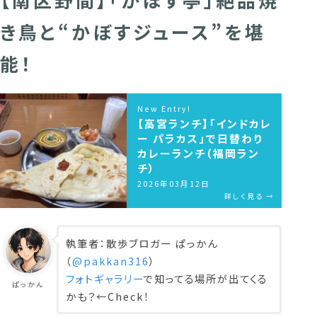
き鳥と“かぼすジュース”を堪
能！
New Entry!
【高宮ランチ】「インドカレ
ー パラカス」で日替わり
カレーランチ（福岡ラン
チ）
2026年03月12日
詳しく見る →
執筆者：散歩ブロガー ぱっかん
（
@pakkan316
）
フォトギャラリー
で知ってる場所が出てくる
ぱっかん
かも？←Check！