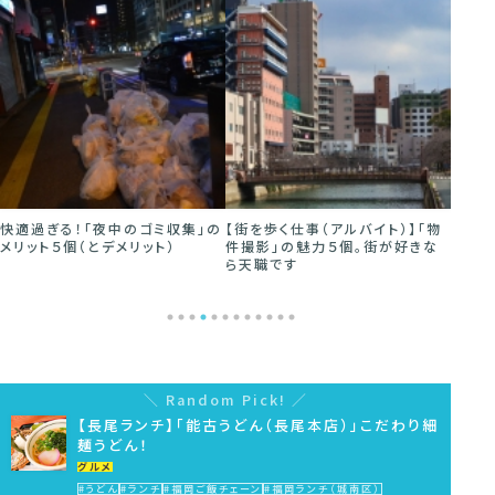
快適過ぎる！「夜中のゴミ収集」の
【街を歩く仕事（アルバイト）】「物
1人で
メリット５個（とデメリット）
件撮影」の魅力５個。街が好きな
かしく
ら天職です
Random Pick!
【長尾ランチ】「能古うどん（長尾本店）」こだわり細
麺うどん！
グルメ
#うどん
#ランチ
#福岡ご飯チェーン
#福岡ランチ（城南区）