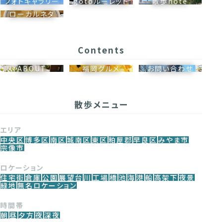
フォトギャラリー
gotoルーレット
散歩note
ローカルネタ
Contents
ABOUT
福岡グルメ
お問い合わせ
散歩メニュー
エリア
中央区
博多区
南区
城南区
東区
粕屋郡
早良区
みやま市
宗像市
ロケーション
住宅街
倉庫
公園
展望台
川
工場
橋
池
海
港
船
高架下
夜景
緑地
無名ロケーション
時間帯
朝
昼
夕方
夜
深夜