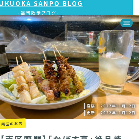
UKUOKA SANPO BLOG
福岡散歩ブログ
投稿
2022年11月12日
更新
2022年11月12日
南区のお店
【南区野間】「かぼす亭」絶品焼