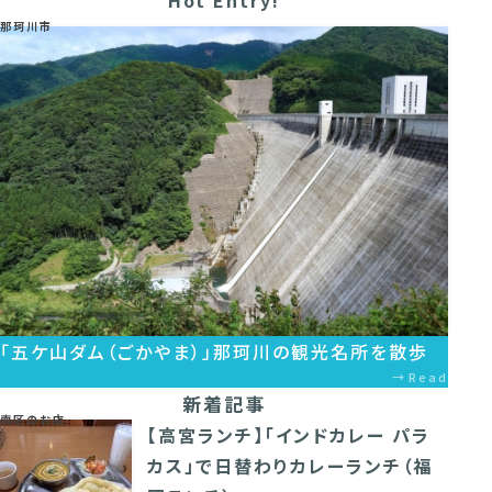
那珂川市
「五ケ山ダム（ごかやま）」那珂川の観光名所を散歩
Read
新着記事
南区のお店
【高宮ランチ】「インドカレー パラ
カス」で日替わりカレーランチ（福