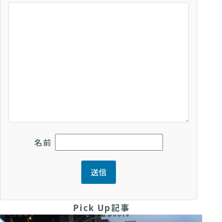
名前
Pick Up記事
ローカルネタ
散歩note
散歩no