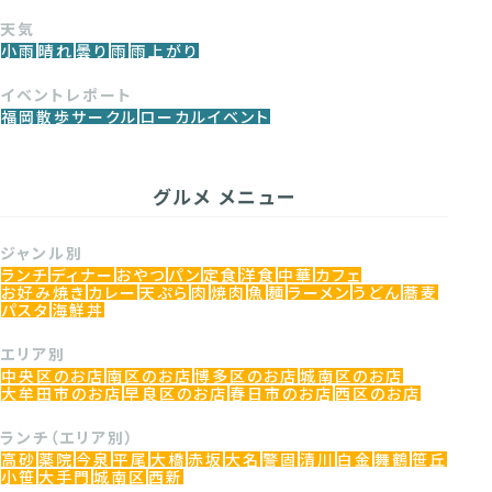
天気
小雨
晴れ
曇り
雨
雨上がり
イベントレポート
福岡散歩サークル
ローカルイベント
グルメ メニュー
ジャンル別
ランチ
ディナー
おやつ
パン
定食
洋食
中華
カフェ
お好み焼き
カレー
天ぷら
肉
焼肉
魚
麺
ラーメン
うどん
蕎麦
パスタ
海鮮丼
エリア別
中央区のお店
南区のお店
博多区のお店
城南区のお店
大牟田市のお店
早良区のお店
春日市のお店
西区のお店
ランチ（エリア別）
高砂
薬院
今泉
平尾
大橋
赤坂
大名
警固
清川
白金
舞鶴
笹丘
小笹
大手門
城南区
西新