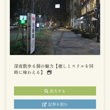
深夜散歩６個の魅力【癒しとスリルを同
時に味わえる】
拡大する
記事を読む