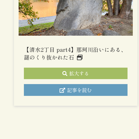
【清水2丁目 part4】那珂川沿いにある、
謎のくり抜かれた石
拡大する
記事を読む