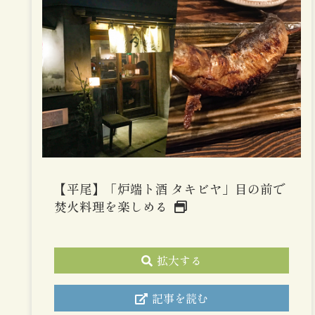
【平尾】「炉端ト酒 タキビヤ」目の前で
焚火料理を楽しめる
拡大する
記事を読む