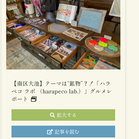
【南区大池】テーマは“鉱物”？！「ハラ
ペコ ラボ （harapeco lab.）」グルメレ
ポート
拡大する
記事を読む