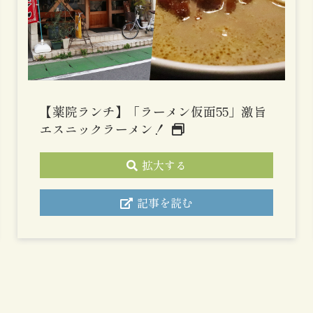
【薬院ランチ】「ラーメン仮面55」激旨
エスニックラーメン！
拡大する
記事を読む