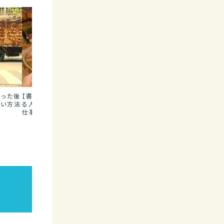
ローカルネタ
散歩note
散歩note
に興味あ
福岡市内住みの僕が良く
散歩の魅力7個。散歩はノ
【散歩が趣味
くりの
行く、深夜も営業中の飲食
ーコストで楽しめる最高の
ーが語る「散
感想
店８選
アクティビティーだ
方」５選