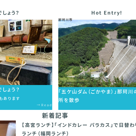
でしょう？
Hot Entry!
那珂川市
しょう？
「五ケ山ダム（ごかやま）」那珂川
もあります
所を散歩
Read
新着記事
【高宮ランチ】「インドカレー パラカス」で日替
ランチ（福岡ランチ）