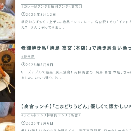
#カレー
#ランチ
#福岡ランチ（高宮）
2026年3月12日
相変わらず安くて上手い。絶品インドカレー。 高宮駅すぐの「インド
カス」さんに伺ってきまし...
老舗焼き鳥「焼鳥 高宮（本店）」で焼き鳥食い漁
#焼き鳥
2026年3月9日
リーズナブルで絶品！炭火焼鳥！ 南区高宮の「焼鳥 高宮 本店」さ
ました。 いつも通り、お...
【高宮ランチ】「こまどりうどん」優しくて懐かし
#うどん
#ランチ
#福岡ランチ（高宮）
2026年3月6日
優しい味わいのやわらか麺うどん。 南区高宮駅裏、ロータリーのと