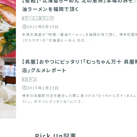
【堅粕】「北海道らーめん 北の恵み」本場のみそ
油ラーメンを福岡で頂く
#ラーメン
#ランチ
2021年8月25日
本場北海道の「味噌／醤油ラーメン」を福岡の地で頂く。 博多区堅
（かたかす）の「北海道らーめん 北の...
【呉服】おやつにピッタリ！「むっちゃん万十 呉服
店」グルメレポート
#おやつ
2019年2月23日
博多の呉服町付近を散歩した際に見つけた「むっちゃん万十（まんじ
う）」。 おやつにピッタリな「ムツゴ...
Pick Up記事