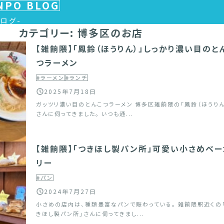
NPO BLOG
ブログ
カテゴリー:
博多区のお店
【雑餉隈】「鳳鈴（ほうりん）」しっかり濃い目のと
つラーメン
#ラーメン
#ランチ
2025年7月18日
ガッツリ濃い目のとんこつラーメン 博多区雑餉隈の「鳳鈴（ほうりん
さんに伺ってきました。 いつも通...
【雑餉隈】「つきほし製パン所」可愛い小さめベー
リー
#パン
2024年7月27日
小さめの店内は、種類豊富なパンで賑わっている。 雑餉隈駅近くの
きほし製パン所」さんに伺ってきまし...