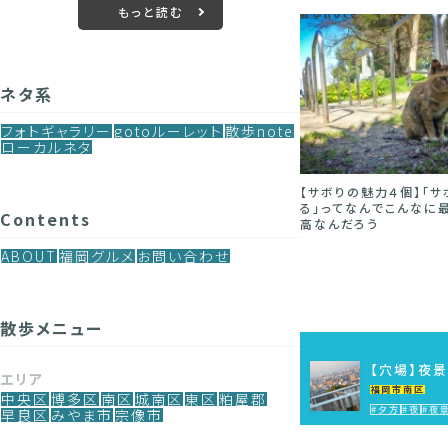
もっと読む
note
散歩note
ローカルネタ
ネタ系
フォトギャラリー
gotoルーレット
散歩note
ローカルネタ
テレワーク病み”で苦し
【サボりの魅力４個】「サボ
快適過ぎる！「夜中のゴ
人にこそ毎日「夜散歩」
る」ってなんでこんなに最
収集」のメリット５個（と
Contents
してほしい
高なんだろう
メリット）
ABOUT
福岡グルメ
お問い合わせ
散歩メニュー
【穴場】夜
エリア
福岡市南区
中央区
博多区
南区
城南区
東区
粕屋郡
#夕方
#夜
#夜
早良区
みやま市
宗像市