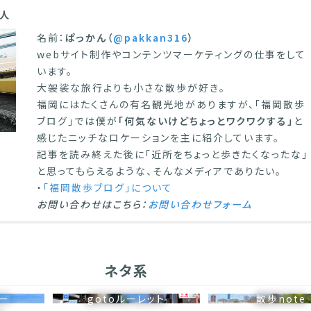
人
名前：
ぱっかん（
@pakkan316
）
webサイト制作やコンテンツマーケティングの仕事をして
います。
大袈裟な旅行よりも小さな散歩が好き。
福岡にはたくさんの有名観光地がありますが、「福岡散歩
ブログ」では僕が
「何気ないけどちょっとワクワクする」
と
感じたニッチなロケーションを主に紹介しています。
記事を読み終えた後に「近所をちょっと歩きたくなったな」
と思ってもらえるような、そんなメディアでありたい。
・
「福岡散歩ブログ」について
お問い合わせはこちら：
お問い合わせフォーム
ネタ系
リー
gotoルーレット
散歩note