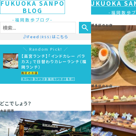
FUKUOKA SANPO
FUKUOKA SA
BLOG
福岡散歩
福岡散歩ブログ
博多区のお店
Feed
はこちら
（RSS）
Random Pick!
【高宮ランチ】「インドカレー パラ
カス」で日替わりカレーランチ（福
岡ランチ）
南区のお店
#カレー
#ランチ
#福岡ランチ（高宮）
博多区のお店
どこでしょう？
大牟田市