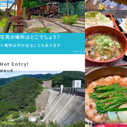
博多区のお店
写真の場所はどこでしょう？
※場所以外が出ることもあります
Read
Hot Entry!
博多区のお店
那珂川市
博多区のお店