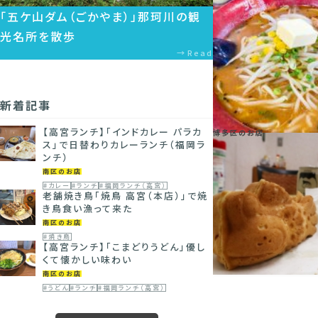
「五ケ山ダム（ごかやま）」那珂川の観
光名所を散歩
Read
新着記事
【高宮ランチ】「インドカレー パラカ
博多区のお店
ス」で日替わりカレーランチ（福岡ラ
ンチ）
南区のお店
#カレー
#ランチ
#福岡ランチ（高宮）
老舗焼き鳥「焼鳥 高宮（本店）」で焼
き鳥食い漁って来た
南区のお店
#焼き鳥
【高宮ランチ】「こまどりうどん」優し
くて懐かしい味わい
南区のお店
#うどん
#ランチ
#福岡ランチ（高宮）