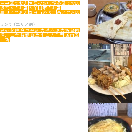
中央区のお店
南区のお店
博多区のお店
城南区のお店
大牟田市のお店
早良区のお店
春日市のお店
西区のお店
ランチ（エリア別）
高砂
薬院
今泉
平尾
大橋
赤坂
大名
警固
清川
白金
舞鶴
笹丘
小笹
大手門
城南区
西新
南区のお店
南区のお店