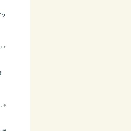
けう
つけ
高
。そ