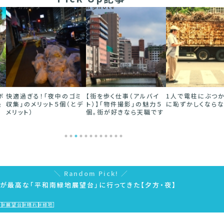
散歩note
散歩note
散歩note
ミ
【街を歩く仕事（アルバイ
1人で電柱にぶつかった後
【書評】「街作り」
デ
ト）】「物件撮影」の魅力５
に恥ずかしくならない方法
る人必見！「まちづ
個。街が好きなら天職です
仕事ガイドブック」
Random Pick!
景が最高な「平和南緑地展望台」に行ってきた【夕方・夜】
景
#展望台
#晴れ
#緑地