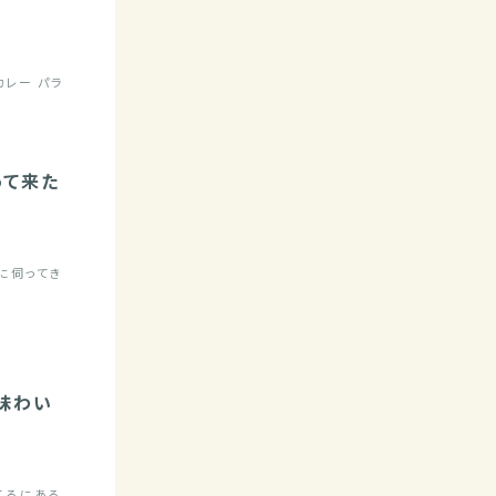
カレー パラ
って来た
んに伺ってき
い味わい
ころにある