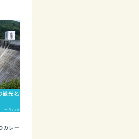
の観光名
Read
わりカレー