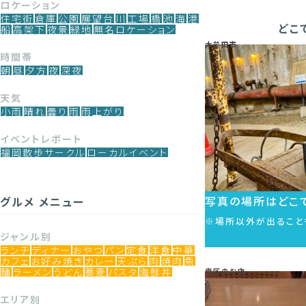
ロケーション
住宅街
倉庫
公園
展望台
川
工場
橋
池
海
港
どこ
船
高架下
夜景
緑地
無名ロケーション
大牟田市
時間帯
朝
昼
夕方
夜
深夜
天気
小雨
晴れ
曇り
雨
雨上がり
イベントレポート
福岡散歩サークル
ローカルイベント
写真の場所はどこで
グルメ メニュー
※場所以外が出ること
ジャンル別
ランチ
ディナー
おやつ
パン
定食
洋食
中華
カフェ
お好み焼き
カレー
天ぷら
肉
焼肉
魚
麺
ラーメン
うどん
蕎麦
パスタ
海鮮丼
南区のお店
エリア別