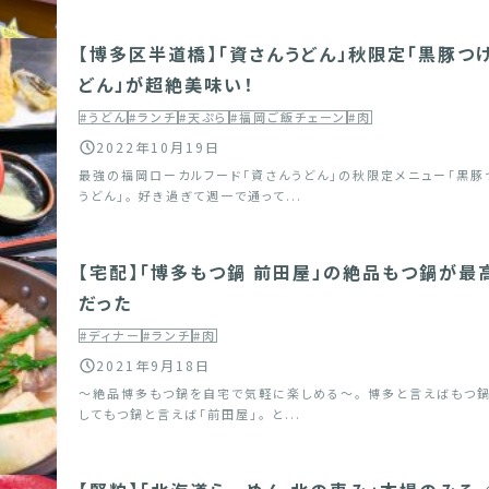
【博多区半道橋】「資さんうどん」秋限定「黒豚つ
どん」が超絶美味い！
#うどん
#ランチ
#天ぷら
#福岡ご飯チェーン
#肉
2022年10月19日
最強の福岡ローカルフード「資さんうどん」の秋限定メニュー「黒豚
うどん」。 好き過ぎて週一で通って...
【宅配】「博多もつ鍋 前田屋」の絶品もつ鍋が最
だった
#ディナー
#ランチ
#肉
2021年9月18日
～絶品博多もつ鍋を自宅で気軽に楽しめる～。 博多と言えばもつ鍋
してもつ鍋と言えば「前田屋」。 と...