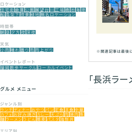
ロケーション
住宅街
倉庫
公園
展望台
川
工場
橋
池
海
港
船
高架下
夜景
緑地
無名ロケーション
時間帯
朝
昼
夕方
夜
深夜
天気
小雨
晴れ
曇り
雨
雨上がり
※関連記事は最後
イベントレポート
福岡散歩サークル
ローカルイベント
「長浜ラー
グルメ メニュー
ジャンル別
ランチ
ディナー
おやつ
パン
定食
洋食
中華
カフェ
お好み焼き
カレー
天ぷら
肉
焼肉
魚
麺
ラーメン
うどん
蕎麦
パスタ
海鮮丼
エリア別