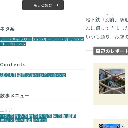
もっと読む
べふ
地下鉄「
別府
」駅
んに伺ってきまし
ネタ系
いつも通り、お店
フォトギャラリー
gotoルーレット
散歩note
ローカルネタ
周辺のレポー
Contents
ABOUT
福岡グルメ
お問い合わせ
散歩メニュー
エリア
中央区
博多区
南区
城南区
東区
粕屋郡
早良区
みやま市
宗像市