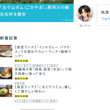
「五ケ山ダム（ごかやま）」那珂川の観
執筆
光名所を散歩
フォ
Read
ぱっかん
新着記事
【高宮ランチ】「インドカレー パラカ
ス」で日替わりカレーランチ（福岡ラ
ンチ）
南区のお店
#カレー
#ランチ
#福岡ランチ（高宮）
老舗焼き鳥「焼鳥 高宮（本店）」で焼
き鳥食い漁って来た
南区のお店
#焼き鳥
【高宮ランチ】「こまどりうどん」優し
くて懐かしい味わい
南区のお店
#うどん
#ランチ
#福岡ランチ（高宮）