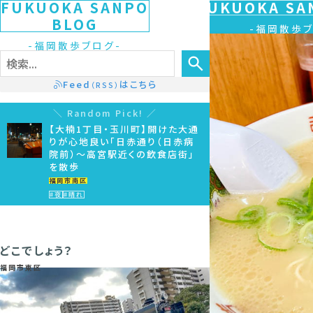
FUKUOKA SANPO
FUKUOKA SA
BLOG
福岡散歩
福岡散歩ブログ
Feed
はこちら
（RSS）
Random Pick!
【大楠1丁目・玉川町】開けた大通
りが心地良い「日赤通り（日赤病
院前）～高宮駅近くの飲食店街」
を散歩
福岡市南区
#夜
#晴れ
どこでしょう？
福岡市東区