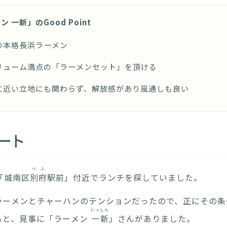
 一新」のGood Point
の本格長浜ラーメン
リューム満点の「ラーメンセット」を頂ける
に近い立地にも関わらず、解放感があり風通しも良い
ート
べふ
「城南区
別府
駅前」付近でランチを探していました。
ラーメンとチャーハンのテンションだったので、正にその条
いっしん
ると、見事に「ラーメン
一新
」さんがありました。