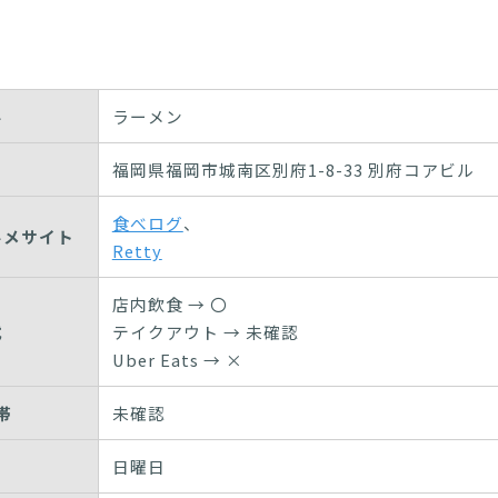
ル
ラーメン
福岡県福岡市城南区別府1-8-33 別府コアビル
食べログ
、
ルメサイト
Retty
店内飲食 → 〇
式
テイクアウト → 未確認
Uber Eats → ×
帯
未確認
日曜日