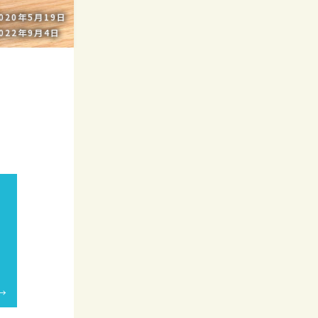
020年5月19日
022年9月4日
り
カ
→