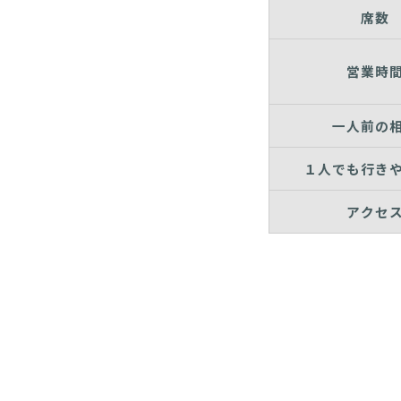
席数
営業時
一人前の
１人でも行き
アクセ