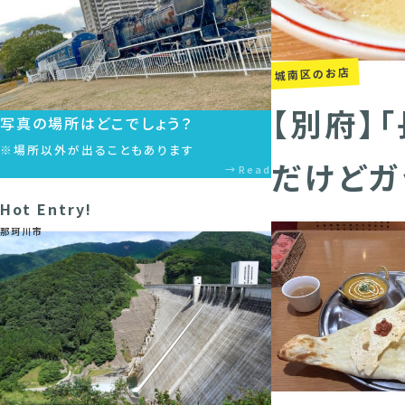
城南区のお店
【別府】
写真の場所はどこでしょう？
※場所以外が出ることもあります
だけどガ
Read
Hot Entry!
那珂川市