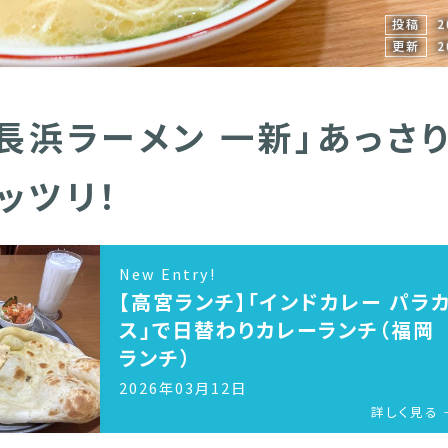
投稿
2
更新
2
「長浜ラーメン 一新」あっさ
ッツリ！
New Entry!
【高宮ランチ】「インドカレー パラ
ス」で日替わりカレーランチ（福岡
ランチ）
2026年03月12日
詳しく見る 