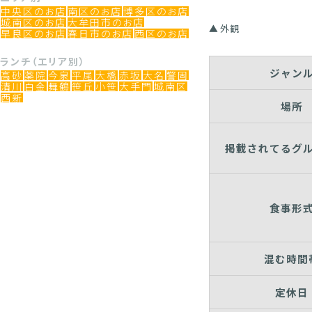
中央区のお店
南区のお店
博多区のお店
城南区のお店
大牟田市のお店
外観
早良区のお店
春日市のお店
西区のお店
ランチ（エリア別）
ジャン
高砂
薬院
今泉
平尾
大橋
赤坂
大名
警固
清川
白金
舞鶴
笹丘
小笹
大手門
城南区
西新
場所
掲載されてるグ
食事形
混む時間
定休日