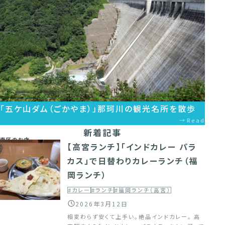
「五ケ山ダム（ごかやま）」那珂川の観光名所を散歩
Read
新着記事
南区のお店
【高宮ランチ】「インドカレー パラ
カス」で日替わりカレーランチ（福
岡ランチ）
#カレー
#ランチ
#福岡ランチ（高宮）
2026年3月12日
相変わらず安くて上手い。絶品インドカレー。 高