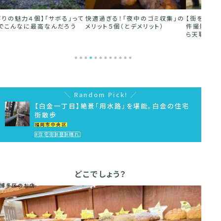
快適過ぎる！「夜中のゴミ収集」の
【街を歩く仕事（アルバイト）】「物
1人で
メリット５個（とデメリット）
件撮影」の魅力５個。街が好きな
かしく
ら天職です
Random Pick!
【白金一丁目】絶景「用水路」を堪能。白金の住宅
街散歩
福岡市中央区
#住宅街
#昼
#晴れ
どこでしょう？
博多区のお店