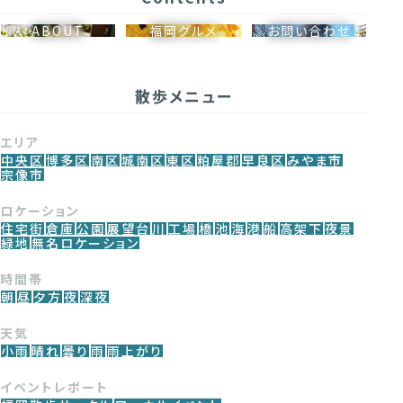
ABOUT
福岡グルメ
お問い合わせ
散歩メニュー
エリア
中央区
博多区
南区
城南区
東区
粕屋郡
早良区
みやま市
宗像市
ロケーション
住宅街
倉庫
公園
展望台
川
工場
橋
池
海
港
船
高架下
夜景
緑地
無名ロケーション
時間帯
朝
昼
夕方
夜
深夜
天気
小雨
晴れ
曇り
雨
雨上がり
イベントレポート