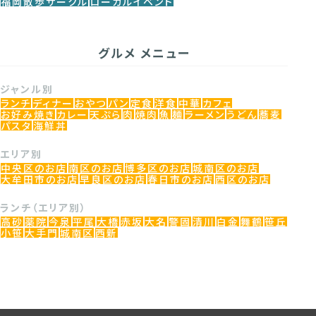
福岡散歩サークル
ローカルイベント
グルメ メニュー
ジャンル別
ランチ
ディナー
おやつ
パン
定食
洋食
中華
カフェ
お好み焼き
カレー
天ぷら
肉
焼肉
魚
麺
ラーメン
うどん
蕎麦
パスタ
海鮮丼
エリア別
中央区のお店
南区のお店
博多区のお店
城南区のお店
大牟田市のお店
早良区のお店
春日市のお店
西区のお店
ランチ（エリア別）
高砂
薬院
今泉
平尾
大橋
赤坂
大名
警固
清川
白金
舞鶴
笹丘
小笹
大手門
城南区
西新