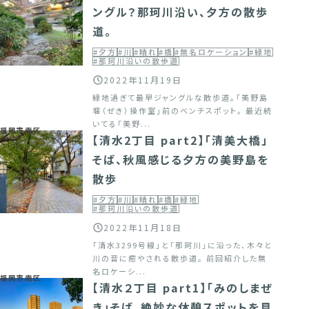
ングル？那珂川沿い、夕方の散歩
道。
#夕方
#川
#晴れ
#橋
#無名ロケーション
#緑地
#那珂川沿いの散歩道
2022年11月19日
緑地過ぎて最早ジャングルな散歩道。「美野島
堰（ぜき）操作室」前のベンチスポット。 最近続
いてる「美野...
福岡市南区
【清水2丁目 part2】「清美大橋」
そば、秋風感じる夕方の美野島を
散歩
#夕方
#川
#晴れ
#橋
#緑地
#那珂川沿いの散歩道
2022年11月18日
「清水3299号線」と「那珂川」に沿った、木々と
川の音に癒やされる散歩道。 前回紹介した無
名ロケーシ...
福岡市南区
【清水２丁目 part1】「みのしまぜ
き」そば、絶妙な休憩スポットを見