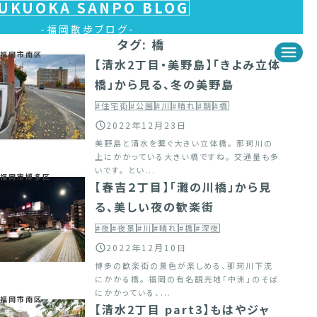
UKUOKA SANPO BLOG
福岡散歩ブログ
タグ:
橋
福岡市南区
【清水2丁目・美野島】「きよみ立体
橋」から見る、冬の美野島
#住宅街
#公園
#川
#晴れ
#朝
#橋
2022年12月23日
美野島と清水を繋ぐ大きい立体橋。 那珂川の
上にかかっている大きい橋ですね。 交通量も多
いです。 とい...
福岡市博多区
【春吉２丁目】「灘の川橋」から見
る、美しい夜の歓楽街
#夜
#夜景
#川
#晴れ
#橋
#深夜
2022年12月10日
博多の歓楽街の景色が楽しめる、那珂川下流
にかかる橋。 福岡の有名観光地「中洲」のそば
にかかっている、...
福岡市南区
【清水2丁目 part3】もはやジャ