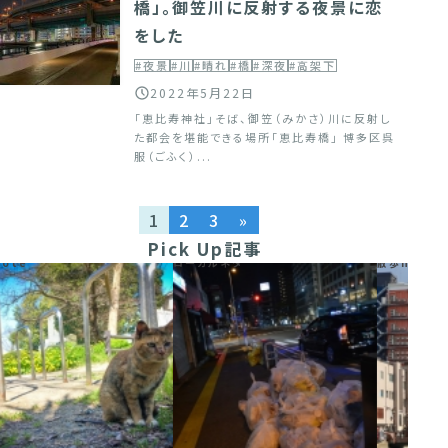
橋」。御笠川に反射する夜景に恋
をした
#夜景
#川
#晴れ
#橋
#深夜
#高架下
2022年5月22日
「恵比寿神社」そば、御笠（みかさ）川に反射し
た都会を堪能できる場所「恵比寿橋」 博多区呉
服（ごふく）...
1
2
3
»
Pick Up記事
ローカルネタ
散歩note
散歩no