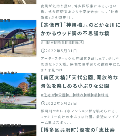
夜風が気持ち良い、博多区駅東にある小さい
橋。 博多区駅東あたりを深夜散歩中に、「比恵
新橋」から御笠川...
宗像市
【宗像市】「神興橋」。のどかな川に
かかるウッド調の不思議な橋
#川
#昼
#晴れ
#橋
#緑地
2022年5月31日
アーティスティックな雰囲気を醸し出す、少し不
思議なトラス橋。 宗像市徳重辺りの散策中にた
またま見つけ...
福岡市南区
【南区大楠】「天代公園」開放的な
景色を楽しめる小ぶりな公園
#住宅街
#公園
#川
#晴れ
#朝
#橋
#緑地
2022年5月23日
那珂川やキレイなマンション郡を眺められる、
ファミリー向けの小ぶりな公園。 最近のマイブ
ーム散歩スポッ...
福岡市博多区
【博多区呉服町】深夜の「恵比寿