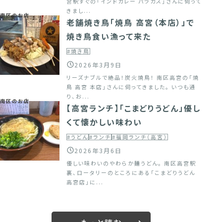
宮駅すぐの「インドカレー パラカス」さんに伺って
きまし...
南区のお店
老舗焼き鳥「焼鳥 高宮（本店）」で
焼き鳥食い漁って来た
#焼き鳥
2026年3月9日
リーズナブルで絶品！炭火焼鳥！ 南区高宮の「焼
鳥 高宮 本店」さんに伺ってきました。 いつも通
り、お...
南区のお店
【高宮ランチ】「こまどりうどん」優し
くて懐かしい味わい
#うどん
#ランチ
#福岡ランチ（高宮）
2026年3月6日
優しい味わいのやわらか麺うどん。 南区高宮駅
裏、ロータリーのところにある「こまどりうどん
高宮店」に...