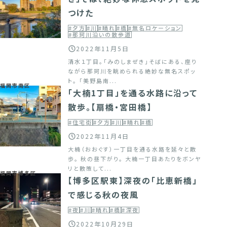
つけた
#夕方
#川
#晴れ
#橋
#無名ロケーション
#那珂川沿いの散歩道
2022年11月5日
清水１丁目。「みのしまぜき」そばにある、座り
ながら那珂川を眺められる絶妙な無名スポッ
ト。 「美野島南...
福岡市南区
「大楠1丁目」を通る水路に沿って
散歩。【扇橋・宮田橋】
#住宅街
#夕方
#川
#晴れ
#橋
2022年11月4日
大楠（おおぐす）一丁目を通る水路を延々と散
歩。 秋の昼下がり。 大楠一丁目あたりをボンヤ
リと散策して...
福岡市博多区
【博多区駅東】深夜の「比恵新橋」
で感じる秋の夜風
#夜
#川
#晴れ
#橋
#深夜
2022年10月29日