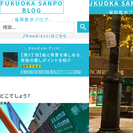
FUKUOKA SANPO
FUKUOKA SA
BLOG
福岡散歩
福岡散歩ブログ
Feed
はこちら
（RSS）
Random Pick!
【港3丁目】船と夜景を楽しめる、
究極の癒しポイントを紹介
福岡市中央区
#夜
#晴れ
#海
#港
#無名ロケーション
#船
どこでしょう？
宗像市