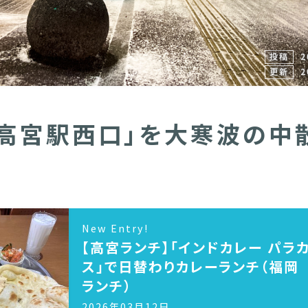
投稿
2
更新
2
「高宮駅西口」を大寒波の中
】
New Entry!
【高宮ランチ】「インドカレー パラ
ス」で日替わりカレーランチ（福岡
ランチ）
2026年03月12日