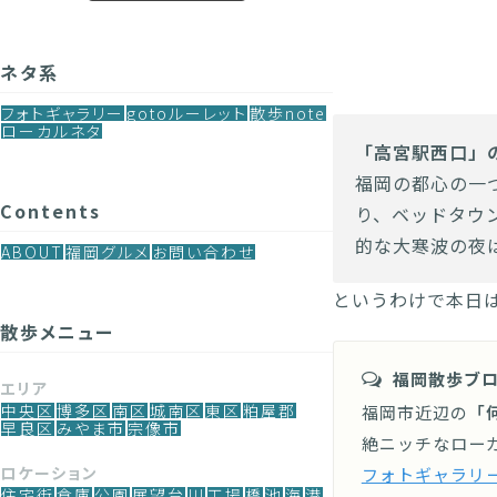
ネタ系
フォトギャラリー
gotoルーレット
散歩note
ローカルネタ
「高宮駅西口」
福岡の都心の一
Contents
り、ベッドタウ
的な大寒波の夜
ABOUT
福岡グルメ
お問い合わせ
というわけで本日
散歩メニュー
福岡散歩ブ
エリア
中央区
博多区
南区
城南区
東区
粕屋郡
福岡市近辺の
「
早良区
みやま市
宗像市
絶ニッチなロー
ロケーション
フォトギャラリ
住宅街
倉庫
公園
展望台
川
工場
橋
池
海
港