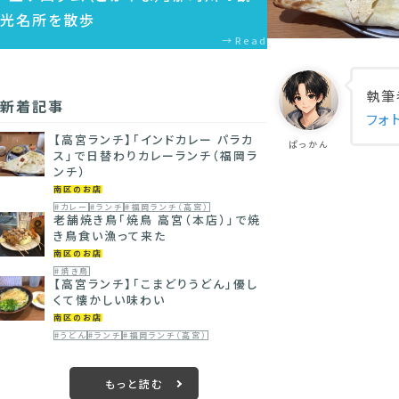
光名所を散歩
Read
執筆
新着記事
フォ
【高宮ランチ】「インドカレー パラカ
ぱっかん
ス」で日替わりカレーランチ（福岡ラ
ンチ）
南区のお店
#カレー
#ランチ
#福岡ランチ（高宮）
老舗焼き鳥「焼鳥 高宮（本店）」で焼
き鳥食い漁って来た
南区のお店
#焼き鳥
【高宮ランチ】「こまどりうどん」優し
くて懐かしい味わい
南区のお店
#うどん
#ランチ
#福岡ランチ（高宮）
もっと読む