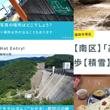
写真の場所はどこでしょう？
※場所以外が出ることもあります
福岡市南区
Read
【南区】
Hot Entry!
那珂川市
歩【積雪
「五ケ山ダム（ごかやま）」那珂川の観