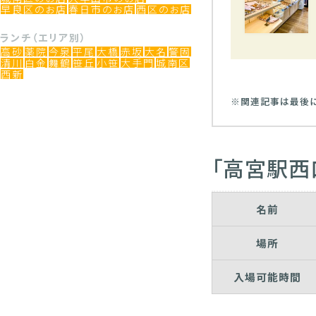
早良区のお店
春日市のお店
西区のお店
ランチ（エリア別）
高砂
薬院
今泉
平尾
大橋
赤坂
大名
警固
清川
白金
舞鶴
笹丘
小笹
大手門
城南区
西新
※関連記事は最後
「高宮駅西
名前
場所
入場可能時間