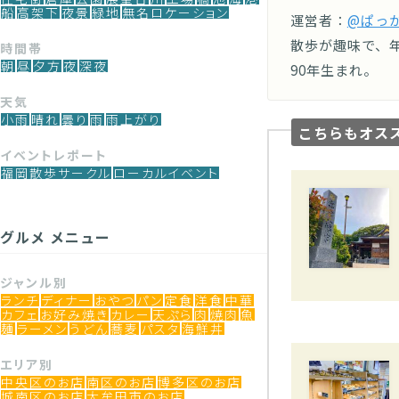
船
高架下
夜景
緑地
無名ロケーション
運営者：
@ぱっ
散歩が趣味で、年
時間帯
朝
昼
夕方
夜
深夜
90年生まれ。
天気
小雨
晴れ
曇り
雨
雨上がり
こちらもオス
イベントレポート
福岡散歩サークル
ローカルイベント
グルメ メニュー
ジャンル別
ランチ
ディナー
おやつ
パン
定食
洋食
中華
カフェ
お好み焼き
カレー
天ぷら
肉
焼肉
魚
麺
ラーメン
うどん
蕎麦
パスタ
海鮮丼
エリア別
中央区のお店
南区のお店
博多区のお店
城南区のお店
大牟田市のお店