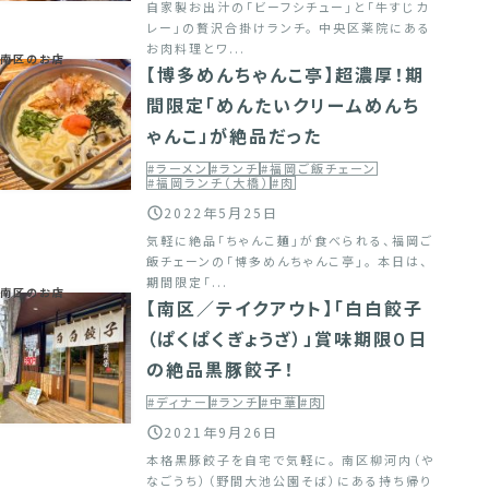
自家製お出汁の「ビーフシチュー」と「牛すじカ
レー」の贅沢合掛けランチ。 中央区薬院にある
お肉料理とワ...
南区のお店
【博多めんちゃんこ亭】超濃厚！期
間限定「めんたいクリームめんち
ゃんこ」が絶品だった
#ラーメン
#ランチ
#福岡ご飯チェーン
#福岡ランチ（大橋）
#肉
2022年5月25日
気軽に絶品「ちゃんこ麺」が食べられる、福岡ご
飯チェーンの「博多めんちゃんこ亭」。 本日は、
期間限定「...
南区のお店
【南区／テイクアウト】「白白餃子
（ぱくぱくぎょうざ）」賞味期限０日
の絶品黒豚餃子！
#ディナー
#ランチ
#中華
#肉
2021年9月26日
本格黒豚餃子を自宅で気軽に。 南区柳河内（や
なごうち）（野間大池公園そば）にある持ち帰り