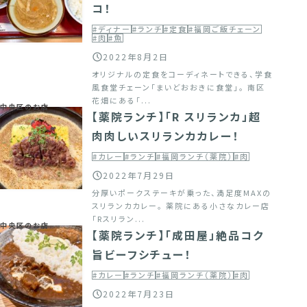
コ！
#ディナー
#ランチ
#定食
#福岡ご飯チェーン
#肉
#魚
2022年8月2日
オリジナルの定食をコーディネートできる、学食
風食堂チェーン「まいどおおきに食堂」。 南区
花畑にある「...
中央区のお店
【薬院ランチ】「R スリランカ」超
肉肉しいスリランカカレー！
#カレー
#ランチ
#福岡ランチ（薬院）
#肉
2022年7月29日
分厚いポークステーキが乗った、満足度MAXの
スリランカカレー。 薬院にある小さなカレー店
「Rスリラン...
中央区のお店
【薬院ランチ】「成田屋」絶品コク
旨ビーフシチュー！
#カレー
#ランチ
#福岡ランチ（薬院）
#肉
2022年7月23日