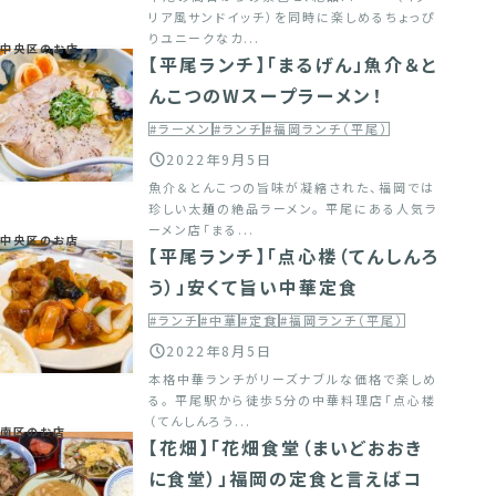
リア風サンドイッチ）を同時に楽しめるちょっぴ
りユニークなカ...
中央区のお店
【平尾ランチ】「まるげん」魚介＆と
んこつのWスープラーメン！
#ラーメン
#ランチ
#福岡ランチ（平尾）
2022年9月5日
魚介＆とんこつの旨味が凝縮された、福岡では
珍しい太麺の絶品ラーメン。 平尾にある人気ラ
ーメン店「まる...
中央区のお店
【平尾ランチ】「点心楼（てんしんろ
う）」安くて旨い中華定食
#ランチ
#中華
#定食
#福岡ランチ（平尾）
2022年8月5日
本格中華ランチがリーズナブルな価格で楽しめ
る。 平尾駅から徒歩5分の中華料理店「点心楼
（てんしんろう...
南区のお店
【花畑】「花畑食堂（まいどおおき
に食堂）」福岡の定食と言えばコ