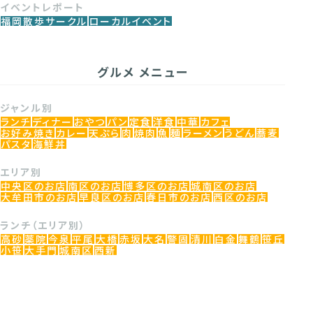
イベントレポート
福岡散歩サークル
ローカルイベント
グルメ メニュー
ジャンル別
ランチ
ディナー
おやつ
パン
定食
洋食
中華
カフェ
お好み焼き
カレー
天ぷら
肉
焼肉
魚
麺
ラーメン
うどん
蕎麦
パスタ
海鮮丼
エリア別
中央区のお店
南区のお店
博多区のお店
城南区のお店
大牟田市のお店
早良区のお店
春日市のお店
西区のお店
ランチ（エリア別）
高砂
薬院
今泉
平尾
大橋
赤坂
大名
警固
清川
白金
舞鶴
笹丘
小笹
大手門
城南区
西新