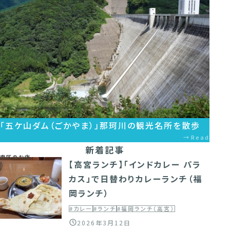
「五ケ山ダム（ごかやま）」那珂川の観光名所を散歩
Read
新着記事
南区のお店
【高宮ランチ】「インドカレー パラ
カス」で日替わりカレーランチ（福
岡ランチ）
#カレー
#ランチ
#福岡ランチ（高宮）
2026年3月12日