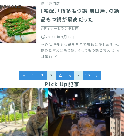
餃子専門店「...
博多区のお店
【宅配】「博多もつ鍋 前田屋」の絶
品もつ鍋が最高だった
#ディナー
#ランチ
#肉
2021年9月18日
～絶品博多もつ鍋を自宅で気軽に楽しめる～。
博多と言えばもつ鍋。そしてもつ鍋と言えば「前
田屋」。 と...
«
1
2
3
4
5
…
13
»
Pick Up記事
ローカルネタ
散歩note
散歩no