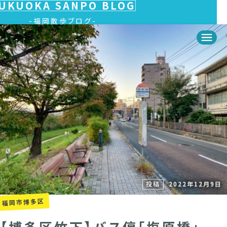
UKUOKA SANPO BLOG
福岡散歩ブログ
投稿
2022年12月9日
福岡市博多区
【博多区竹下】バス停「塩原橋」