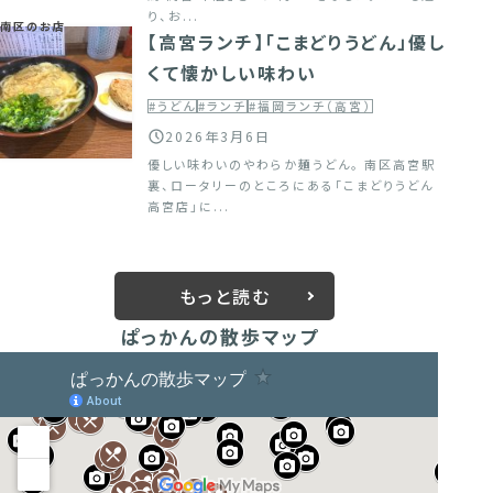
り、お...
南区のお店
【高宮ランチ】「こまどりうどん」優し
くて懐かしい味わい
#うどん
#ランチ
#福岡ランチ（高宮）
2026年3月6日
優しい味わいのやわらか麺うどん。 南区高宮駅
裏、ロータリーのところにある「こまどりうどん
高宮店」に...
もっと読む
ぱっかんの散歩マップ