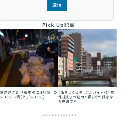
Pick Up記事
ローカルネタ
散歩note
散歩no
快適過ぎる！「夜中のゴミ収集」の
【街を歩く仕事（アルバイト）】「物
1人で
メリット５個（とデメリット）
件撮影」の魅力５個。街が好きな
かしく
ら天職です