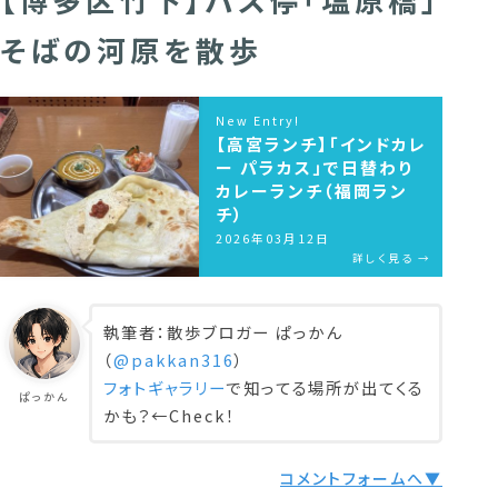
そばの河原を散歩
New Entry!
【高宮ランチ】「インドカレ
ー パラカス」で日替わり
カレーランチ（福岡ラン
チ）
2026年03月12日
詳しく見る →
執筆者：散歩ブロガー ぱっかん
（
@pakkan316
）
フォトギャラリー
で知ってる場所が出てくる
ぱっかん
かも？←Check！
コメントフォームへ▼