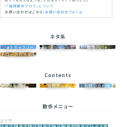
・
「福岡散歩ブログ」について
お問い合わせはこちら：
お問い合わせフォーム
ネタ系
フォトギャラリー
gotoルーレット
散歩note
ローカルネタ
Contents
ABOUT
福岡グルメ
お問い合わせ
散歩メニュー
エリア
中央区
博多区
南区
城南区
東区
粕屋郡
早良区
みやま市