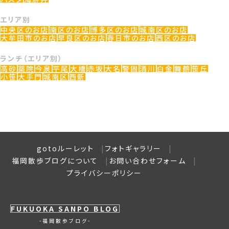
エリア別
中央区のお店
南区のお店
博多区のお店
城南区のお店
大牟田市のお店
早良区のお店
春日市のお店
西区のお店
ランチ（エリア別）
高砂
薬院
今泉
平尾
大橋
赤坂
大名
警固
清川
白金
舞鶴
笹丘
小笹
大手門
城南区
西新
gotoルーレット
フォトギャラリー
福岡散歩ブログについて
お問い合わせフォーム
プライバシーポリシー
FUKUOKA SANPO BLOG
福岡散歩ブログ