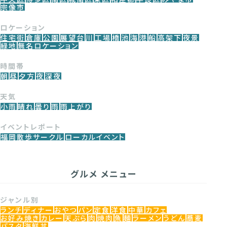
宗像市
ロケーション
住宅街
倉庫
公園
展望台
川
工場
橋
池
海
港
船
高架下
夜景
緑地
無名ロケーション
時間帯
朝
昼
夕方
夜
深夜
天気
小雨
晴れ
曇り
雨
雨上がり
イベントレポート
福岡散歩サークル
ローカルイベント
グルメ メニュー
ジャンル別
ランチ
ディナー
おやつ
パン
定食
洋食
中華
カフェ
お好み焼き
カレー
天ぷら
肉
焼肉
魚
麺
ラーメン
うどん
蕎麦
パスタ
海鮮丼