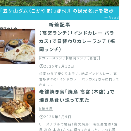
「五ケ山ダム（ごかやま）」那珂川の観光名所を散歩
Read
新着記事
南区のお店
【高宮ランチ】「インドカレー パラ
カス」で日替わりカレーランチ（福
岡ランチ）
#カレー
#ランチ
#福岡ランチ（高宮）
2026年3月12日
相変わらず安くて上手い。絶品インドカレー。 高
宮駅すぐの「インドカレー パラカス」さんに伺って
きまし...
南区のお店
老舗焼き鳥「焼鳥 高宮（本店）」で
焼き鳥食い漁って来た
#焼き鳥
2026年3月9日
リーズナブルで絶品！炭火焼鳥！ 南区高宮の「焼
鳥 高宮 本店」さんに伺ってきました。 いつも通