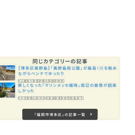
同じカテゴリーの記事
【博多区美野島】「美野島南公園」が最高！川を眺め
ながらベンチでゆったり
#公園
#川
#昼
#晴れ
#橋
#緑地
新しくなった「マリンメッセ福岡」周辺の散策が超楽
しかった
#夕方
#晴れ
#沖浜町
#海
#港
#緑地
#高架下
「福岡市博多区」の記事一覧