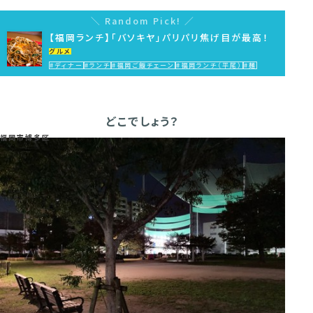
Random Pick!
【福岡ランチ】「バソキヤ」パリパリ焦げ目が最高！
グルメ
#ディナー
#ランチ
#福岡ご飯チェーン
#福岡ランチ（平尾）
#麺
どこでしょう？
福岡市博多区