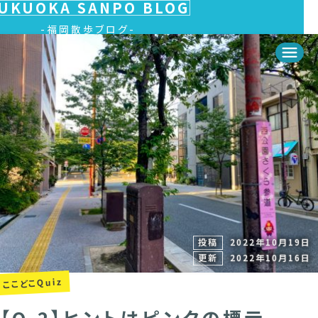
UKUOKA SANPO BLOG
福岡散歩ブログ
投稿
2022年10月19日
更新
2022年10月16日
ここどこQuiz
【Q.2】ヒントはピンクの標示