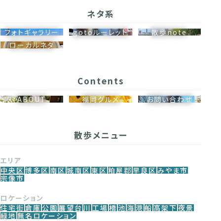
ネタ系
フォトギャラリー
gotoルーレット
散歩note
ローカルネタ
Contents
ABOUT
福岡グルメ
お問い合わせ
散歩メニュー
エリア
中央区
博多区
南区
城南区
東区
粕屋郡
早良区
みやま市
宗像市
ロケーション
住宅街
倉庫
公園
展望台
川
工場
橋
池
海
港
船
高架下
夜景
緑地
無名ロケーション