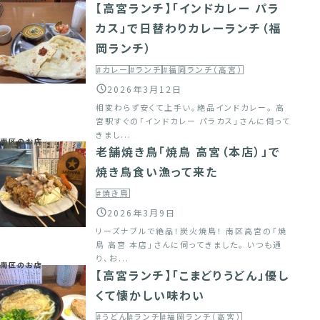
【高宮ランチ】「インドカレー パラ
カス」で日替わりカレーランチ（福
岡ランチ）
#カレー
#ランチ
#福岡ランチ（高宮）
2026年3月12日
相変わらず安くて上手い。絶品インドカレー。 高
宮駅すぐの「インドカレー パラカス」さんに伺って
きまし...
南区のお店
老舗焼き鳥「焼鳥 高宮（本店）」で
焼き鳥食い漁って来た
#焼き鳥
2026年3月9日
リーズナブルで絶品！炭火焼鳥！ 南区高宮の「焼
鳥 高宮 本店」さんに伺ってきました。 いつも通
り、お...
南区のお店
【高宮ランチ】「こまどりうどん」優し
くて懐かしい味わい
#うどん
#ランチ
#福岡ランチ（高宮）