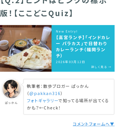
版！【ここどこQuiz】
New Entry!
【高宮ランチ】「インドカレ
ー パラカス」で日替わり
カレーランチ（福岡ラン
チ）
2026年03月12日
詳しく見る →
執筆者：散歩ブロガー ぱっかん
（
@pakkan316
）
フォトギャラリー
で知ってる場所が出てくる
ぱっかん
かも？←Check！
コメントフォームへ▼