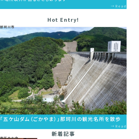
Read
Hot Entry!
那珂川市
「五ケ山ダム（ごかやま）」那珂川の観光名所を散歩
Read
新着記事
南区のお店