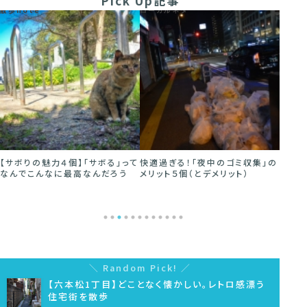
Pick Up記事
ローカルネタ
散歩note
散歩no
快適過ぎる！「夜中のゴミ収集」の
【街を歩く仕事（アルバイト）】「物
1人で
メリット５個（とデメリット）
件撮影」の魅力５個。街が好きな
かしく
ら天職です
Random Pick!
【六本松1丁目】どことなく懐かしい。レトロ感漂う
住宅街を散歩