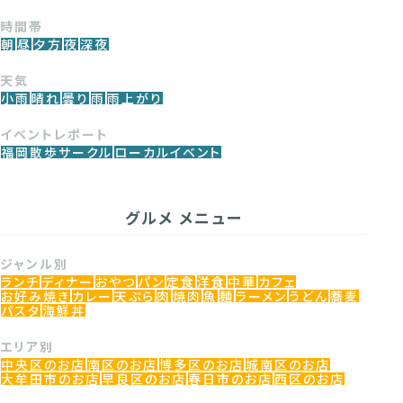
時間帯
朝
昼
夕方
夜
深夜
天気
小雨
晴れ
曇り
雨
雨上がり
イベントレポート
福岡散歩サークル
ローカルイベント
グルメ メニュー
ジャンル別
ランチ
ディナー
おやつ
パン
定食
洋食
中華
カフェ
お好み焼き
カレー
天ぷら
肉
焼肉
魚
麺
ラーメン
うどん
蕎麦
パスタ
海鮮丼
エリア別
中央区のお店
南区のお店
博多区のお店
城南区のお店
大牟田市のお店
早良区のお店
春日市のお店
西区のお店